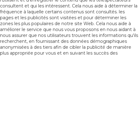
l'utilisent et d'enregistrer le contenu que les téléspectateurs
consultent et qui les intéressent. Cela nous aide à déterminer la
fréquence à laquelle certains contenus sont consultés. les
pages et les publicités sont visitées et pour déterminer les
zones les plus populaires de notre site Web. Cela nous aide à
améliorer le service que nous vous proposons en nous aidant à
nous assurer que nos utilisateurs trouvent les informations qu'ils
recherchent, en fournissant des données démographiques
anonymisées à des tiers afin de cibler la publicité de manière
plus appropriée pour vous et en suivant les succès des
campagnes publicitaires sur notre site Internet.
Activé
Réseaux sociaux
Ces cookies vous permettent de partager le contenu du site
Web avec des plateformes de médias sociaux (par exemple
Facebook, Twitter, Instagram). Nous n'avons aucun contrôle sur
ces cookies car ils sont définis par les plateformes de réseaux
sociaux elles-mêmes.