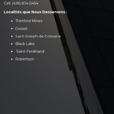
Cell: (418) 814-0454
Localités que Nous Desservons :
Thetford Mines
Disraéli
Saint-Joseph-de-Coleraine
Black Lake
Saint-Ferdinand
Robertson