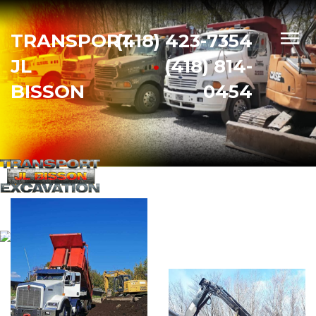
TRANSPORT
(418) 423-7354
JL
•
(418) 814-
BISSON
0454
S
P
É
C
I
A
L
I
S
É
D
A
N
S
L
E
T
R
A
N
S
P
O
R
T
E
T
L
'
E
X
C
A
V
A
T
I
O
N
D
E
P
U
I
S
2
0
0
7
RBQ : 5669-
9952-01